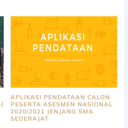
APLIKASI PENDATAAN CALON
I
PESERTA ASESMEN NASIONAL
2020/2021 JENJANG SMA
SEDERAJAT