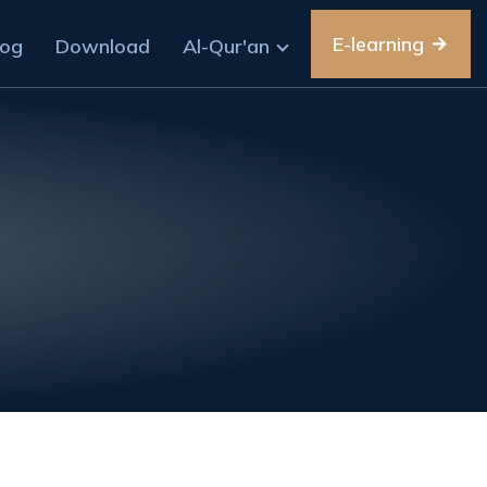
E-learning
log
Download
Al-Qur'an