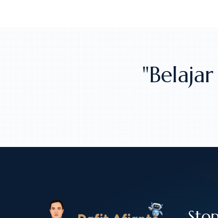
"Belaj
Stop