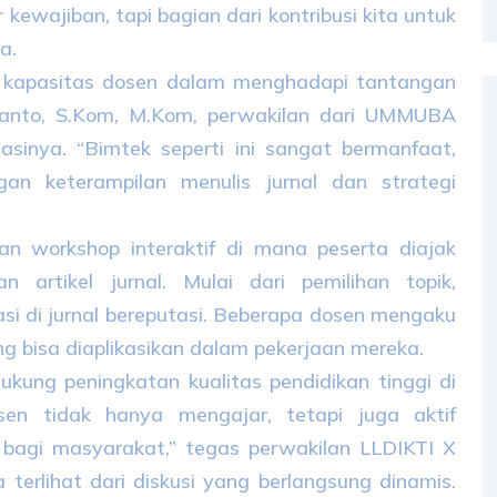
r kewajiban, tapi bagian dari kontribusi kita untuk
na.
t kapasitas dosen dalam menghadapi tantangan
 Afianto, S.Kom, M.Kom, perwakilan dari UMMUBA
sinya. “Bimtek seperti ini sangat bermanfaat,
n keterampilan menulis jurnal dan strategi
gan workshop interaktif di mana peserta diajak
n artikel jurnal. Mulai dari pemilihan topik,
asi di jurnal bereputasi. Beberapa dosen mengaku
 bisa diaplikasikan dalam pekerjaan mereka.
kung peningkatan kualitas pendidikan tinggi di
sen tidak hanya mengajar, tetapi juga aktif
 bagi masyarakat,” tegas perwakilan LLDIKTI X
erlihat dari diskusi yang berlangsung dinamis.