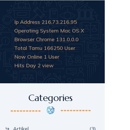
Ip Address
216.73.216.95
Operating System
Mac OS X
Browser
Chrome 131.0.0.0
Total Tamu
166250 User
Now Online
1 User
Hits Day
2 view
Categories
Artikel
(3)