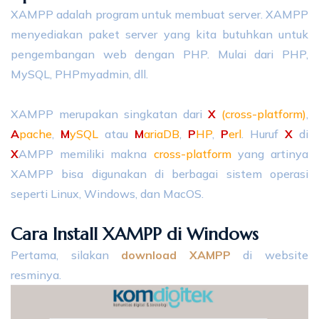
XAMPP adalah program untuk membuat server. XAMPP
menyediakan paket server yang kita butuhkan untuk
pengembangan web dengan PHP. Mulai dari PHP,
MySQL, PHPmyadmin, dll.
XAMPP merupakan singkatan dari
X
(cross-platform)
,
A
pache
,
M
ySQL
atau
M
ariaDB
,
P
HP
,
P
erl
. Huruf
X
di
X
AMPP memiliki makna
cross-platform
yang artinya
XAMPP bisa digunakan di berbagai sistem operasi
seperti Linux, Windows, dan MacOS.
Cara Install XAMPP di Windows
Pertama, silakan
download XAMPP
di website
resminya.