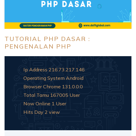
TUTORIAL PHP DASAR :
PENGENALAN PHP
Ip Address
216.73.217.146
Operating System
Android
Browser
Chrome 131.0.0.0
Total Tamu
167005 User
Now Online
1 User
Hits Day
2 view