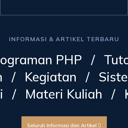
INFORMASI & ARTIKEL TERBARU
ograman PHP
/
Tuto
n
/
Kegiatan
/
Sist
i
/
Materi Kuliah
/
Seluruh Informasi dan Artikel