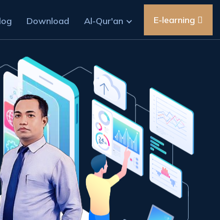
E-learning
log
Download
Al-Qur'an