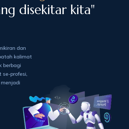
ng disekitar kita"
mikiran dan
patah kalimat
k berbagi
 se-profesi,
 menjadi