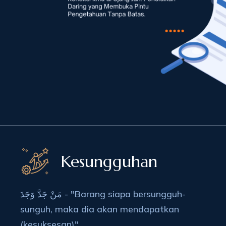
Kesungguhan
مَنْ جَدَّ وَجَدَ - "Barang siapa bersungguh-
sunguh, maka dia akan mendapatkan
(kesuksesan)"